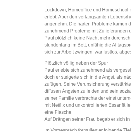
Lockdown, Homeoffice und Homeschooling
erlebt. Aber den verlangsamten Lebensr
angenehm. Die harten Probleme kamen da
zunehmend Probleme mit Zulieferungen 
Paul plötzlich keine Nacht mehr durchsch
stundenlang im Bett, unfähig die Alltagsp
sich zur Arbeit zwingen, war lustlos, abg
Plötzlich völlig neben der Spur
Paul erlebte sich zunehmend als vergessli
doch er steigerte sich in die Angst, als 
zufügen. Seine Verunsicherung verstärkte
diffusen Ängsten zu leiden und sein soz
seiner Familie verbrachte der einst unte
mit Netflix und unkontrollierten Essanfä
eine Flasche.
Auf Drängen seiner Frau begab er sich in
Im Vorgespräch formuliert er folgende Ziel