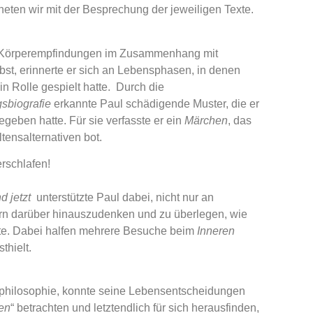
neten wir mit der Besprechung der jeweiligen Texte.
n Körperempfindungen im Zusammenhang mit
st, erinnerte er sich an Lebensphasen, in denen
n Rolle gespielt hatte. Durch die
sbiografie
erkannte Paul schädigende Muster, die er
egeben hatte. Für sie verfasste er ein
Märchen
, das
tensalternativen bot.
erschlafen!
d jetzt
unterstützte Paul dabei, nicht nur an
rn darüber hinauszudenken und zu überlegen, wie
nnte. Dabei halfen mehrere Besuche beim
Inneren
thielt.
philosophie,
konnte seine Lebensentscheidungen
ten
“ betrachten und letztendlich für sich herausfinden,