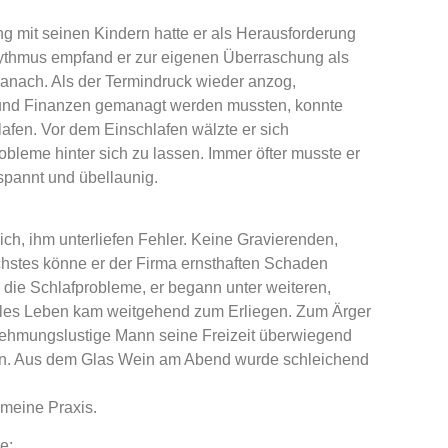
 mit seinen Kindern hatte er als Herausforderung
hythmus empfand er zur eigenen Überraschung als
nach. Als der Termindruck wieder anzog,
und Finanzen gemanagt werden mussten, konnte
lafen. Vor dem Einschlafen wälzte er sich
robleme hinter sich zu lassen. Immer öfter musste er
espannt und übellaunig.
ch, ihm unterliefen Fehler. Keine Gravierenden,
nächstes könne er der Firma ernsthaften Schaden
 die Schlafprobleme, er begann unter weiteren,
iales Leben kam weitgehend zum Erliegen. Zum Ärger
rnehmungslustige Mann seine Freizeit überwiegend
llen. Aus dem Glas Wein am Abend wurde schleichend
 meine Praxis.
e: