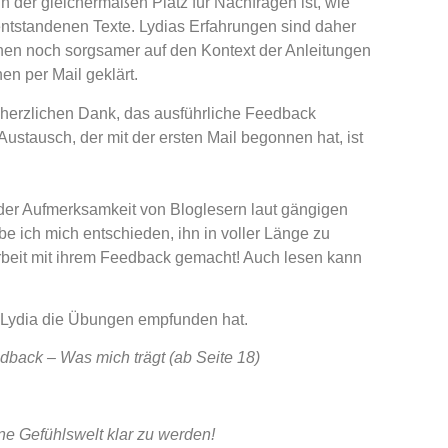
 der gleichermaßen Platz für Nachfragen ist, wie
entstandenen Texte. Lydias Erfahrungen sind daher
ionen noch sorgsamer auf den Kontext der Anleitungen
en per Mail geklärt.
l herzlichen Dank, das ausführliche Feedback
r Austausch, der mit der ersten Mail begonnen hat, ist
 der Aufmerksamkeit von Bloglesern laut gängigen
e ich mich entschieden, ihn in voller Länge zu
 Arbeit mit ihrem Feedback gemacht! Auch lesen kann
e Lydia die Übungen empfunden hat.
dback – Was mich trägt (ab Seite 18)
ne Gefühlswelt klar zu werden!