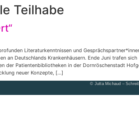
le Teilhabe
rt“
t profunden Literaturkenntnissen und Gesprächspartner*inne
eken an Deutschlands Krankenhäusern. Ende Juni trafen sic
fen der Patientenbibliotheken in der Dornröschenstadt Hofg
cklung neuer Konzepte, […]
© Jutta Michaud – Schreib